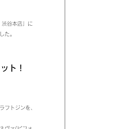
P 渋谷本店」に
した。
セット！
クラフトジンを、
。
ネヴァ(ビフォ