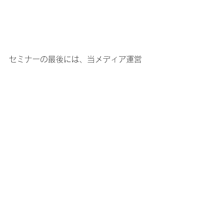
セミナーの最後には、当メディア運営
メンバー含む、GINfest.TOKYO運営事
務局が主催する「GINfest.TOKYO 
2019」の告知もさせていただきまし
た。なお、イベントについての最新情
報は、今後当メディアでも発信してい
きます。