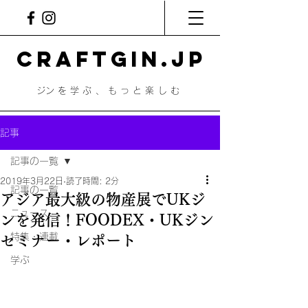
CRAFTGIN.JP
​ジンを学ぶ、もっと楽しむ
記事
記事の一覧
2019年3月22日
読了時間: 2分
記事の一覧
アジア最大級の物産展でUKジ
ニュース
ンを発信！FOODEX・UKジン
特集・連載
セミナー・レポート
学ぶ